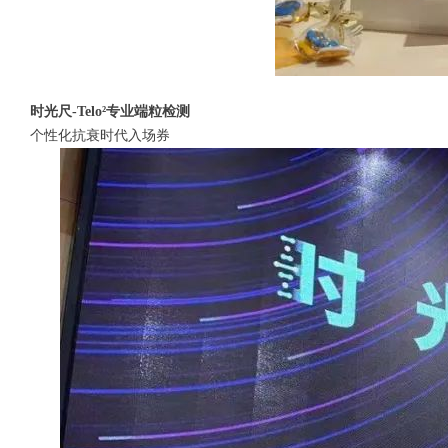
时光尺-Telo²专业端粒检测
个性化抗衰时代入场券