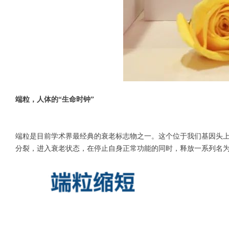
端粒，人体
的“生命时钟”
端粒是目前学术界最经典的衰老标志物之一。这个位于我们基因头上
分裂，进入衰老状态，在停止自身正常功能的同时，释放一系列名为S