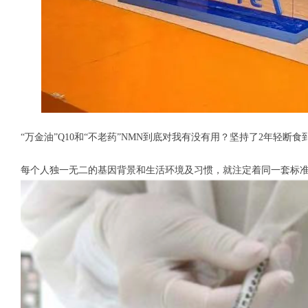
“万金油”Q10和“不老药”NMN到底对我有没有用？坚持了2年轻断
每个人独一无二的基因背景和生活环境及习惯，就注定着同一套标