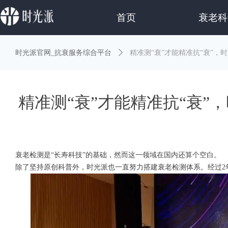
首页
衰老科
时光派官网_抗衰服务综合平台
ꄲ
精准测“衰”才能精准抗“衰”，
精准测“衰”才能精准抗“衰”
衰老检测是“长寿科技”的基础，然而这一领域在国内还算个空白。
除了坚持原创科普外，时光派也一直努力搭建衰老检测体系。经过2