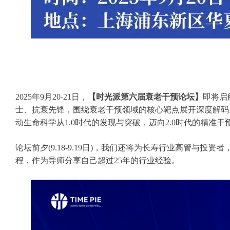
时光派第六届
及衰老干预的黄金
2025年9月20-21日，
【时光派第六届衰老干预论坛】
即将启
士、抗衰先锋，围绕衰老干预领域的核心靶点展开深度解码。本
动生命科学从1.0时代的发现与突破，迈向2.0时代的精准
论坛前夕(9.18-9.19日)，我们还将为长寿行业高管与投资
程，作为导师分享自己超过25年的行业经验。